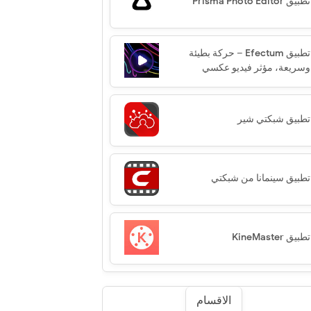
تطبيق Prisma Photo Editor‏
تطبيق Efectum – حركة بطيئة
وسريعة، مؤثر فيديو عكسي
تطبيق شبكتي شير
تطبيق سينمانا من شبكتي
تطبيق KineMaster
الاقسام