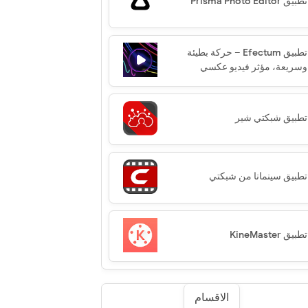
تطبيق Prisma Photo Editor‏
تطبيق Efectum – حركة بطيئة
وسريعة، مؤثر فيديو عكسي
تطبيق شبكتي شير
تطبيق سينمانا من شبكتي
تطبيق KineMaster
الاقسام