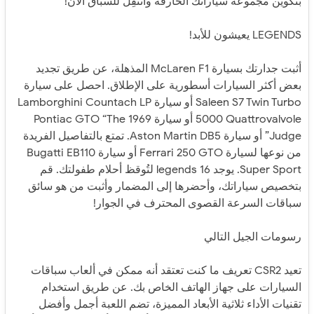
بتكوين مجموعة سياراتك الخارقة وانتقِل للسباق الآن!
LEGENDS يعيشون للأبد!
أثبت جدارتك بسيارة McLaren F1 المذهلة، عن طريق تجديد
بعض أكثر السيارات أسطورية على الإطلاق. احصل على سيارة
Saleen S7 Twin Turbo أو سيارة Lamborghini Countach LP
5000 Quattrovalvole أو سيارة 1969 Pontiac GTO “The
Judge” أو سيارة Aston Martin DB5. تمتع بالتفاصيل الفريدة
من نوعها لسيارة Ferrari 250 GTO أو سيارة Bugatti EB110
Super Sport. يوجد 16 legends لتُوقظ أحلام طفولتك. قم
بتخصيص سياراتك، وأحضرها إلى المضمار وأثبت من هو سائق
سباقات السرعة القصوى المحترف في الجوار!
رسومات الجيل التالي
تعيد CSR2 تعريف ما كنت تعتقد أنه ممكن في ألعاب سباقات
السيارات على جهاز الهاتف الخاص بك. عن طريق استخدام
تقنيات الأداء ثلاثية الأبعاد المميزة، تضم اللعبة أجمل وأفضل