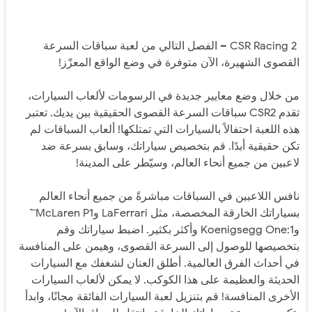
CSR Racing 2 – الفصل التالي من لعبة سباقات السرعة
القصوى الشهيرة، الآن متوفرة في وضع الواقع المعزّز!
من خلال وضع معايير جديدة في الرسومات لألعاب السيارات،
تقدم CSR2 سباقات السرعة القصوى الحقيقية بين يديك. تعتبر
هذه اللعبة احتفالاً بالسيارات التي تمتلكها! ألعاب السباقات لم
تكن حقيقية أبدًا. قم بتخصيص سياراتك، وسابق بسرعة ضد
لاعبين من جميع أنحاء العالم، وسيّطر على المدينة!
نافس اللاعبين في السباقات مباشرةً من جميع أنحاء العالم
بسياراتك الخارقة المخصصة، مثل LaFerrari وMcLaren P1™
وKoenigsegg One:1 وأكثر بكثير. اضبط سياراتك وقم
بتخصيصها للوصول إلى السرعة القصوى، وهيمن على المنافسة
في أحداث الفرق العالمية. أطلق العنان لشغفك مع السيارات
الحديثة والعظيمة على هذا الكوكب. لا يمكن لألعاب السيارات
الأخرى المنافسة! قم بتنزيل لعبة السيارات الفائقة مجانًا، وابدأ