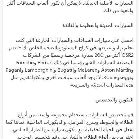
السيارات الأصلية الحديثة. لا يمكن أن تكون ألعاب السباقات أكثر
واقعية من ذلك!
السيارات الحديثة والعظيمة والفائقة
احصل على سيارات السباقات والسيارات الخارقة التي كنت
تحلم بها، واعرضها في كراج المستودع الضخم الخاص بك - تضم
CSR2 أكثر من 200 سيارة مرخصة رسميًا من الشركات
المصنعة للسيارات الشهيرة، بما في ذلك Ferrari وPorsche
وAston Martin وMcLaren وBugatti وLamborghini وPagani
وKoenigsegg. لا توجد ألعاب سباقات أخرى يمكنها تقديم مثل
هذه السيارات الحديثة والسريعة.
التكوين والتخصيص
قم بتخصيص السيارات باستخدام مجموعة واسعة من أنواع
الطلاء، والجنوط، وسرج الفرامل، والديكورات الداخلية، تمامًا كما
تفعل في الحياة الحقيقية مع مكوّن سيارة من الطراز العالمي.
اختر من بين أنواع الطلاء، والشارات، وقم بتخصيص لوحات