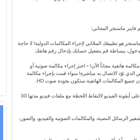
 فايبر ماسنجر المجاني:
سنجر هو تطبيقك المجّاني لإجراء المكالمات الدولية! لا حاجة
دخول، ببساطة قم بتفعيل حسابك بإدخال رقم هاتفك
المة هاتفية مجاناً الآن! - اختر إجراء مكالمة صوتية أو
 الذي توّد الاتصال به مباشرة! سواء قمت بإجراء مكالمة
إن جميع المكالمات الهاتفية ستكون بجودة صوت HD.
★إرسال رسائل فيديو فوريّة - انقر باستمرار على أيقونة الفيديو لالتقاط اللحظة مع ملفات فيديو مدتها 30
شفير الرسائل النصية، والمكالمات الصوتيه والفيديو، والصور،