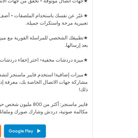
★جهات اتصال موثوقة - تحقّق من جهات الاتص
★عبّر عن نفسك باستخدام الملصقات - أضف مز
تعبيرية مرحة واستكرات جميلة.
★تطبيقك الشخصي للمراسلة الفورية مع ميزة 
بعد إرسالها.
★ميزة دردشات مخفية- اختر إخفاء دردشات مح
★ميزات إضافية! استخدم فايبر ماسنجر لتشغيل
مشاركة جهات الاتصال الخاصة بك، معرفة إذا 
ذلك!
فايبر ماسنجر: أكثر م
مكالمة صوتية، دردش وشارك صورك وملفات
Google Play