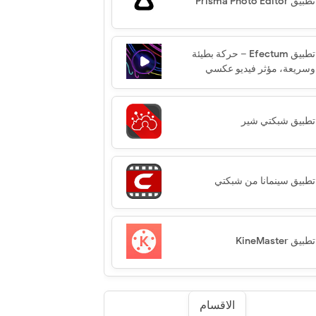
تطبيق Prisma Photo Editor‏
تطبيق Efectum – حركة بطيئة
وسريعة، مؤثر فيديو عكسي
تطبيق شبكتي شير
تطبيق سينمانا من شبكتي
تطبيق KineMaster
الاقسام