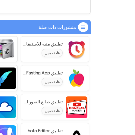
منشورات ذات صلة
تطبيق منبه للاستيقاظ من النوم بصوت، عالي - Alarmy‏
تحميل
تطبيق YAZIO Calorie Counter & Intermittent Fasting App‏
تحميل
تطبيق صانع الصور المصغرة إلى عن على استديو يوتيوب فيديو
تحميل
تطبيق Prisma Photo Editor‏