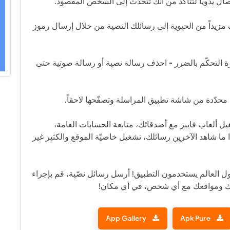
ال يدوياً لتتأكد من أنك تتحدث إلى الشخص المقصود.
يداً من الحيوية إلى رسائلك النصية من خلال إرسال رموز
التحكّم بالضرر - احذف رسالة نصية أو رسالة صوتية حتى
دّدة من شاشة تطبيق المراسلة وتصفّحها لاحقاً.
 ألعاب فايبر مع أصدقائك، متابعة الحسابات العامة،
ما شاهد الآخرين رسائلك، تشغيل خاصيّة الموقع والكثير غير
ن 800 مليون شخص حول العالم يستخدمون التطبيق! أرسل رسائل نصّية، قم بإجراء
ك ومواقعك مع أي شخص، في أي مكان!
App Gallery
Apk Pure