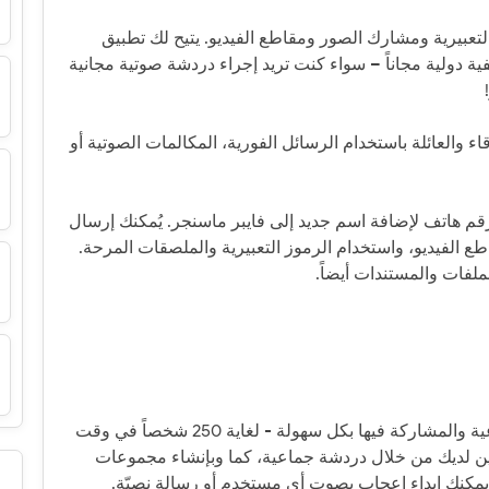
عبيرية ومشارك الصور ومقاطع الفيديو. يتيح لك تطبيق
ية دولية مجاناً – سواء كنت تريد إجراء دردشة صوتية مجانية
قاء والعائلة باستخدام الرسائل الفورية، المكالمات الصوتية أو
قم هاتف لإضافة اسم جديد إلى فايبر ماسنجر. يُمكنك إرسال
ع الفيديو، واستخدام الرموز التعبيرية والملصقات المرحة.
لفات والمستندات أيضاً.
مع فايبر ماسنجر يمكنك إنشاء دردشات جماعية والمشاركة فيها بكل سهولة - لغاية 250 شخصاً في وقت
ين لديك من خلال دردشة جماعية، كما وبإنشاء مجموعات
يمكنك إبداء إعجاب بصوت أي مستخدم أو رسالة نصيّة.