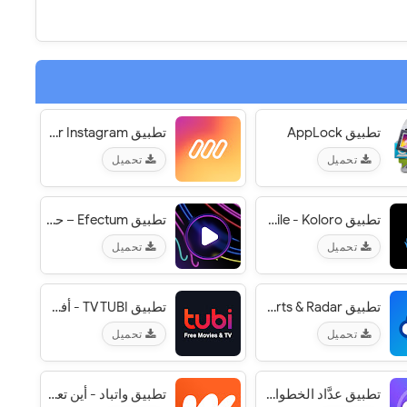
تطبيق AppLock‏
تطبيق mojo - Create animated Stories for Instagram‏
تحميل
تحميل
تطبيق Presets for Lightroom mobile - Koloro‏
تطبيق Efectum – حركة بطيئة وسريعة، مؤثر فيديو عكسي
تحميل
تحميل
تطبيق 1Weather: Forecasts, Widgets, Snow Alerts & Radar‏
تطبيق TV TUBI - أفلام وتلفاز مجاني
تحميل
تحميل
تطبيق عدَّاد الخطوات والسعرات الحرارية المجاني
تطبيق واتباد - أين تعيش القصص