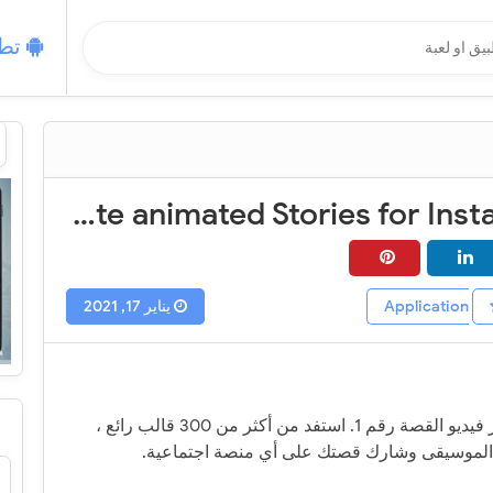
تطب
تطبيق mojo - Create animated Stories for Instagram‏
يناير 17, 2021
أنشئ قصصًا مدهشة باستخدام موجو - محرر فيديو القصة رقم 1. استفد من أكثر من 300 قالب رائع ،