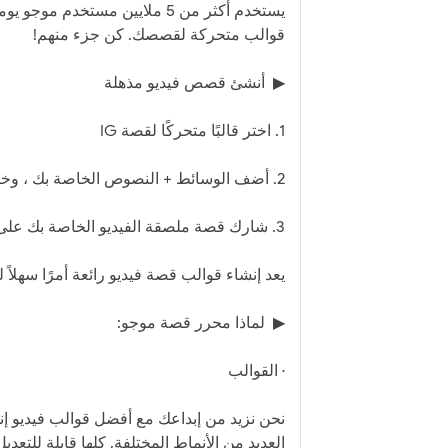
يستخدم أكثر من 5 ملايين مستخدم
قوالب متحركة لقصصك. كن جزء منهم!
▶ ️ أنشئ قصص فيديو مذهلة
1. اختر قالبًا متحركًا لقصة IG
2. أضف الوسائط + النصوص الخاصة بك ، وخصصها حسب رغبتك
3. شارك قصة ملصقة الفيديو الخاصة بك على أي منصة
يعد إنشاء قوالب قصة فيديو رائعة أمرًا سهلا
▶ ️ لماذا محرر قصة موجو:
· القوالب
العديد من الأنماط المختلفة. كلها قابلة للتعديل بنسبة 100٪. في ثوانٍ يمكنك إنشاء 