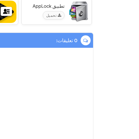
تطبيق AppLock‏
تحميل
0 تعليقات: