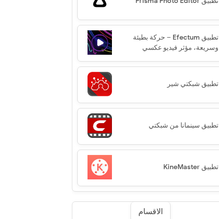
تطبيق Prisma Photo Editor‏
تطبيق Efectum – حركة بطيئة
وسريعة، مؤثر فيديو عكسي
تطبيق شبكتي شير
تطبيق سينمانا من شبكتي
تطبيق KineMaster
الاقسام